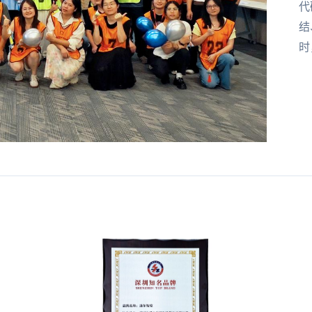
代
结
时