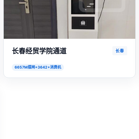
长春经贸学院通道
长春
6657M摆闸+3642+消费机