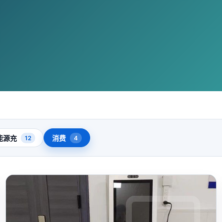
能源充
消费
12
4