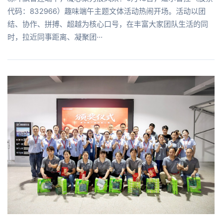
代码：832966）趣味端午主题文体活动热闹开场。活动以团
结、协作、拼搏、超越为核心口号，在丰富大家团队生活的同
时，拉近同事距离、凝聚团···