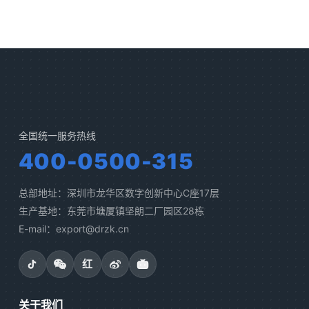
全国统一服务热线
400-0500-315
总部地址：深圳市龙华区数字创新中心C座17层
生产基地：东莞市塘厦镇坚朗二厂园区28栋
E-mail：export@drzk.cn
红
关于我们