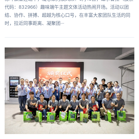
代码：832966）趣味端午主题文体活动热闹开场。活动以团
结、协作、拼搏、超越为核心口号，在丰富大家团队生活的同
时，拉近同事距离、凝聚团···