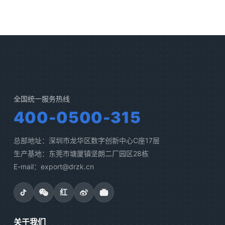
全国统一服务热线
400-0500-315
总部地址：深圳市龙华区数字创新中心C座17层
生产基地：东莞市塘厦镇坚朗二厂园区28栋
E-mail：export@drzk.cn
红
关于我们