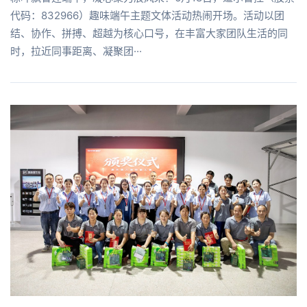
代码：832966）趣味端午主题文体活动热闹开场。活动以团
结、协作、拼搏、超越为核心口号，在丰富大家团队生活的同
时，拉近同事距离、凝聚团···