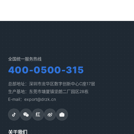
全国统一服务热线
400-0500-315
总部地址：深圳市龙华区数字创新中心C座17层
生产基地：东莞市塘厦镇坚朗二厂园区28栋
E-mail：export@drzk.cn
红
关于我们