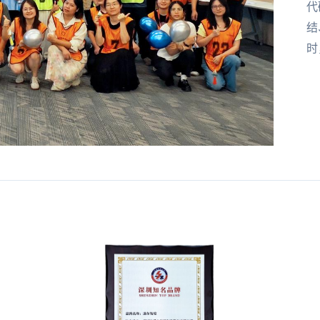
代
结
时