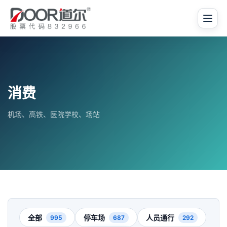
消费
机场、高铁、医院学校、场站
全部
停车场
人员通行
995
687
292