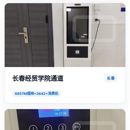
长春经贸学院通道
长春
6657M摆闸+3642+消费机