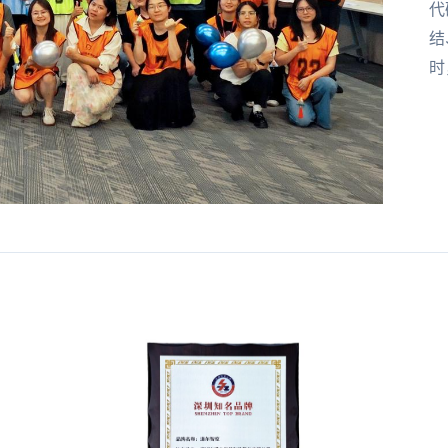
代
结
时