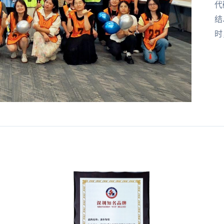
代
结
时