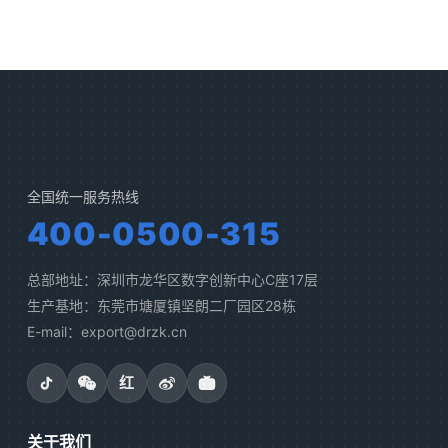
全国统一服务热线
400-0500-315
总部地址：深圳市龙华区数字创新中心C座17层
生产基地：东莞市塘厦镇坚朗二厂园区28栋
E-mail：export@drzk.cn
红
关于我们