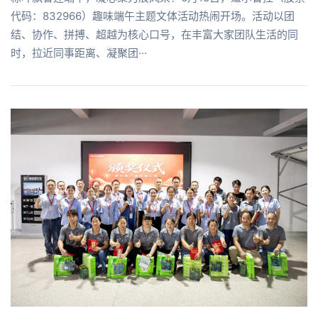
代码：832966）趣味端午主题文体活动热闹开场。活动以团
结、协作、拼搏、超越为核心口号，在丰富大家团队生活的同
时，拉近同事距离、凝聚团···