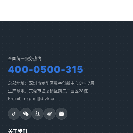
全国统一服务热线
400-0500-315
总部地址：深圳市龙华区数字创新中心C座17层
生产基地：东莞市塘厦镇坚朗二厂园区28栋
E-mail：export@drzk.cn
红
关于我们