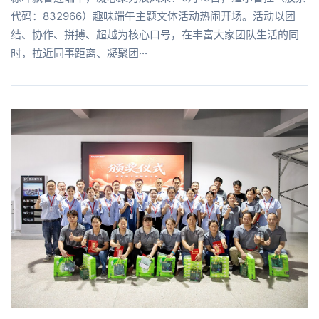
代码：832966）趣味端午主题文体活动热闹开场。活动以团
结、协作、拼搏、超越为核心口号，在丰富大家团队生活的同
时，拉近同事距离、凝聚团···