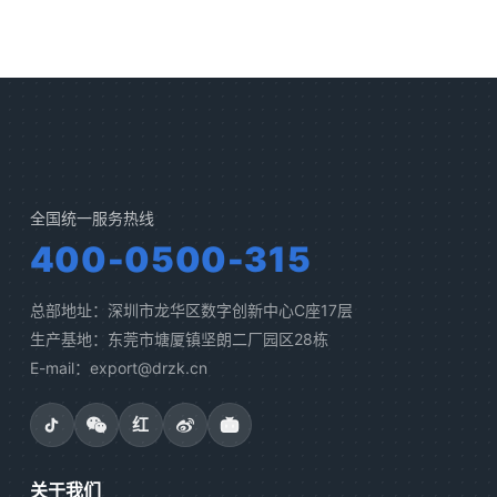
全国统一服务热线
400-0500-315
总部地址：深圳市龙华区数字创新中心C座17层
生产基地：东莞市塘厦镇坚朗二厂园区28栋
E-mail：export@drzk.cn
红
关于我们