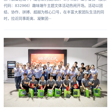
代码：832966）趣味端午主题文体活动热闹开场。活动以团
结、协作、拼搏、超越为核心口号，在丰富大家团队生活的同
时，拉近同事距离、凝聚团···