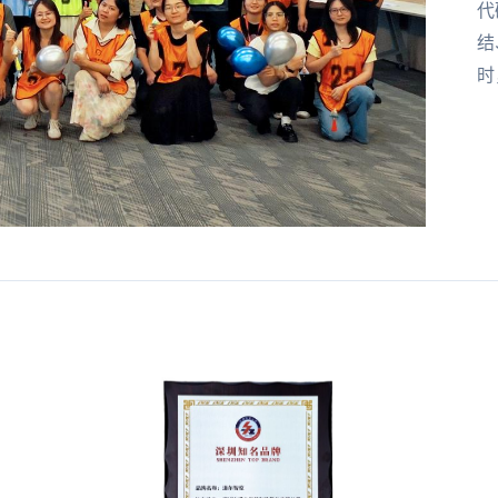
代
结
时