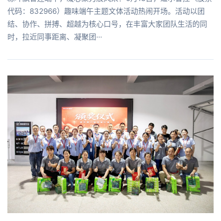
代码：832966）趣味端午主题文体活动热闹开场。活动以团
结、协作、拼搏、超越为核心口号，在丰富大家团队生活的同
时，拉近同事距离、凝聚团···