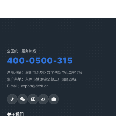
全国统一服务热线
400-0500-315
总部地址：深圳市龙华区数字创新中心C座17层
生产基地：东莞市塘厦镇坚朗二厂园区28栋
E-mail：export@drzk.cn
红
关于我们