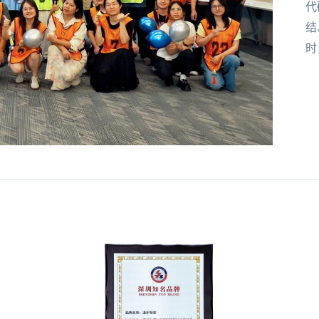
代
结
时