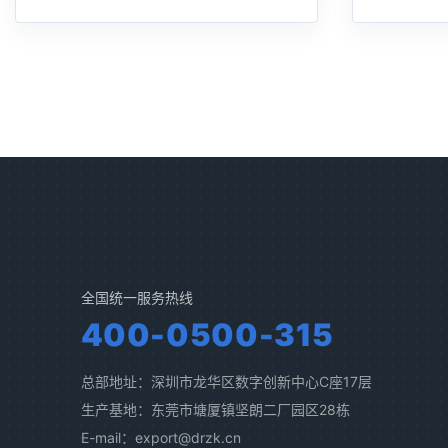
全国统一服务热线
400-0500-315
总部地址：深圳市龙华区数字创新中心C座17层
生产基地：东莞市塘厦镇坚朗二厂园区28栋
E-mail：export@drzk.cn