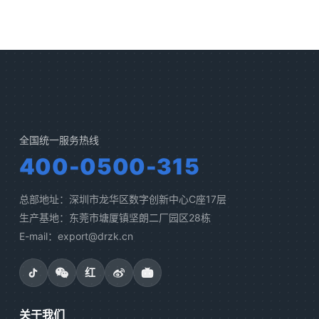
全国统一服务热线
400-0500-315
总部地址：深圳市龙华区数字创新中心C座17层
生产基地：东莞市塘厦镇坚朗二厂园区28栋
E-mail：export@drzk.cn
红
关于我们