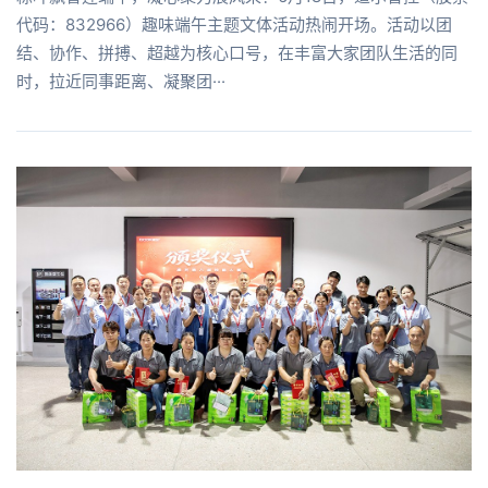
代码：832966）趣味端午主题文体活动热闹开场。活动以团
结、协作、拼搏、超越为核心口号，在丰富大家团队生活的同
时，拉近同事距离、凝聚团···