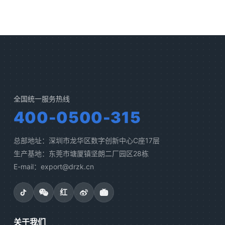
全国统一服务热线
400-0500-315
总部地址：深圳市龙华区数字创新中心C座17层
生产基地：东莞市塘厦镇坚朗二厂园区28栋
E-mail：export@drzk.cn
红
关于我们