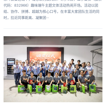
代码：832966）趣味端午主题文体活动热闹开场。活动以团
结、协作、拼搏、超越为核心口号，在丰富大家团队生活的同
时，拉近同事距离、凝聚团···