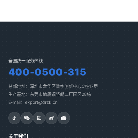
全国统一服务热线
400-0500-315
总部地址：深圳市龙华区数字创新中心C座17层
生产基地：东莞市塘厦镇坚朗二厂园区28栋
E-mail：export@drzk.cn
红
关于我们