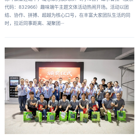
代码：832966）趣味端午主题文体活动热闹开场。活动以团
结、协作、拼搏、超越为核心口号，在丰富大家团队生活的同
时，拉近同事距离、凝聚团···