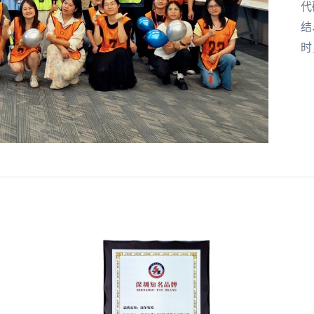
代
结
时