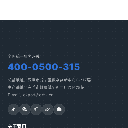
全国统一服务热线
400-0500-315
总部地址：深圳市龙华区数字创新中心C座17层
生产基地：东莞市塘厦镇坚朗二厂园区28栋
E-mail：export@drzk.cn
红
关于我们