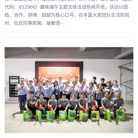
代码：832966）趣味端午主题文体活动热闹开场。活动以团
结、协作、拼搏、超越为核心口号，在丰富大家团队生活的同
时，拉近同事距离、凝聚团···