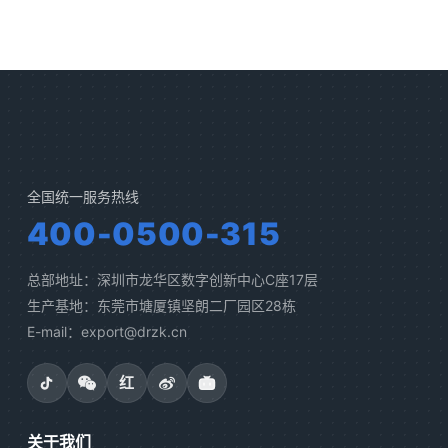
全国统一服务热线
400-0500-315
总部地址：深圳市龙华区数字创新中心C座17层
生产基地：东莞市塘厦镇坚朗二厂园区28栋
E-mail：export@drzk.cn
红
关于我们