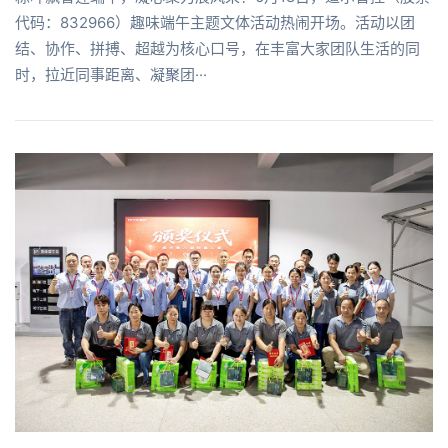
代码：832966）趣味端午主题文体活动热闹开场。活动以团
结、协作、拼搏、超越为核心口号，在丰富大家团队生活的同
时，拉近同事距离、凝聚团···