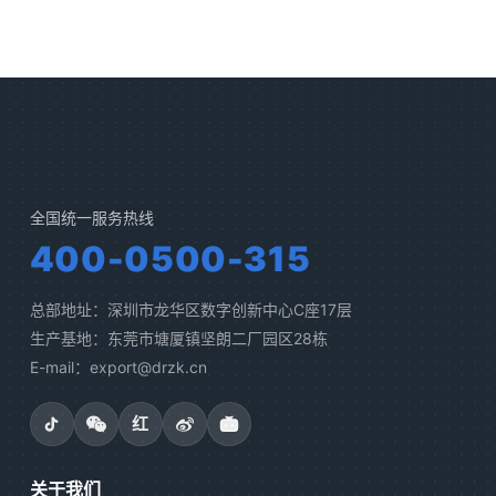
全国统一服务热线
400-0500-315
总部地址：深圳市龙华区数字创新中心C座17层
生产基地：东莞市塘厦镇坚朗二厂园区28栋
E-mail：export@drzk.cn
红
关于我们