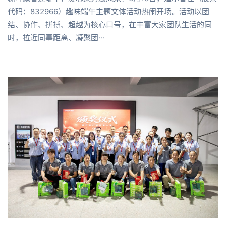
代码：832966）趣味端午主题文体活动热闹开场。活动以团
结、协作、拼搏、超越为核心口号，在丰富大家团队生活的同
时，拉近同事距离、凝聚团···