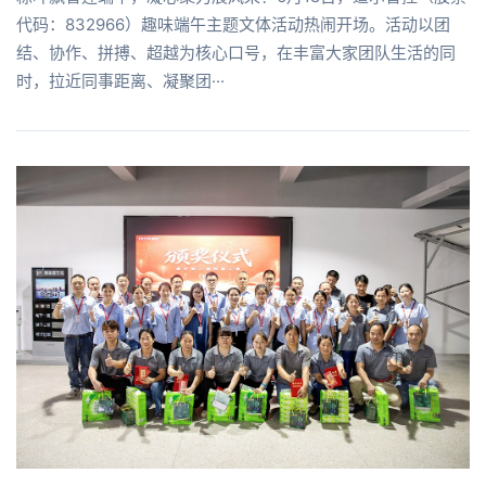
代码：832966）趣味端午主题文体活动热闹开场。活动以团
结、协作、拼搏、超越为核心口号，在丰富大家团队生活的同
时，拉近同事距离、凝聚团···