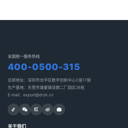
全国统一服务热线
400-0500-315
总部地址：深圳市龙华区数字创新中心C座17层
生产基地：东莞市塘厦镇坚朗二厂园区28栋
E-mail：export@drzk.cn
红
关于我们