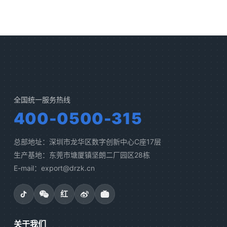
全国统一服务热线
400-0500-315
总部地址：深圳市龙华区数字创新中心C座17层
生产基地：东莞市塘厦镇坚朗二厂园区28栋
E-mail：export@drzk.cn
红
关于我们