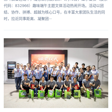
代码：832966）趣味端午主题文体活动热闹开场。活动以团
结、协作、拼搏、超越为核心口号，在丰富大家团队生活的同
时，拉近同事距离、凝聚团···