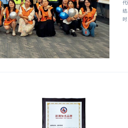
代
结
时