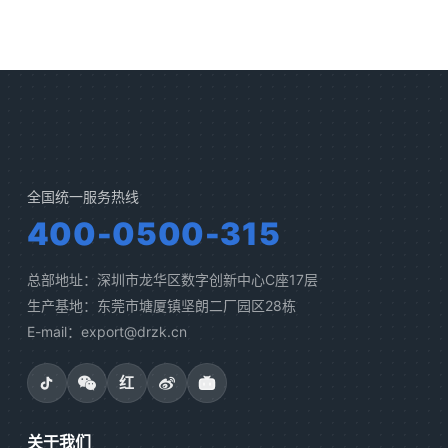
全国统一服务热线
400-0500-315
总部地址：深圳市龙华区数字创新中心C座17层
生产基地：东莞市塘厦镇坚朗二厂园区28栋
E-mail：export@drzk.cn
红
关于我们