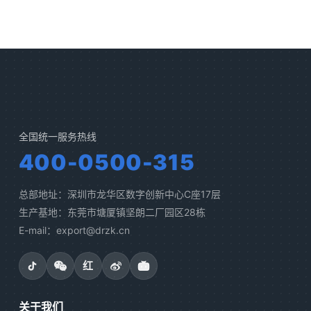
全国统一服务热线
400-0500-315
总部地址：深圳市龙华区数字创新中心C座17层
生产基地：东莞市塘厦镇坚朗二厂园区28栋
E-mail：export@drzk.cn
红
关于我们