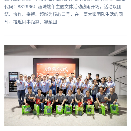
代码：832966）趣味端午主题文体活动热闹开场。活动以团
结、协作、拼搏、超越为核心口号，在丰富大家团队生活的同
时，拉近同事距离、凝聚团···