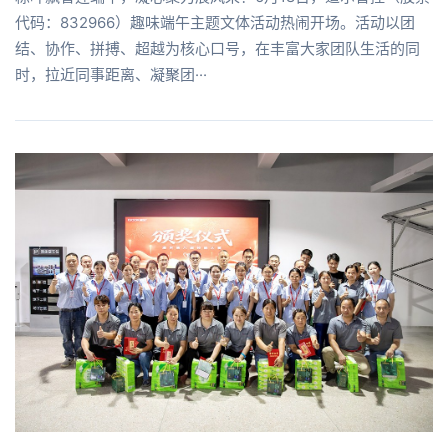
代码：832966）趣味端午主题文体活动热闹开场。活动以团
结、协作、拼搏、超越为核心口号，在丰富大家团队生活的同
时，拉近同事距离、凝聚团···