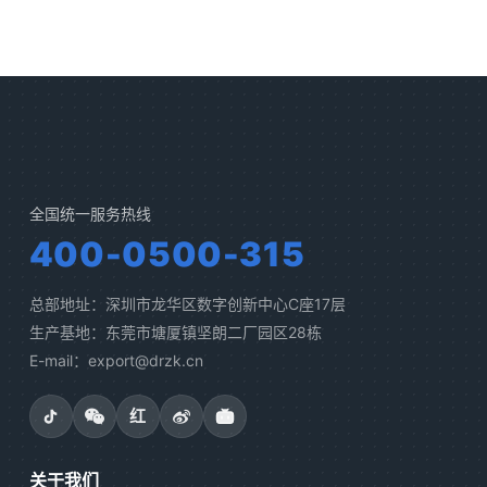
全国统一服务热线
400-0500-315
总部地址：深圳市龙华区数字创新中心C座17层
生产基地：东莞市塘厦镇坚朗二厂园区28栋
E-mail：export@drzk.cn
红
关于我们