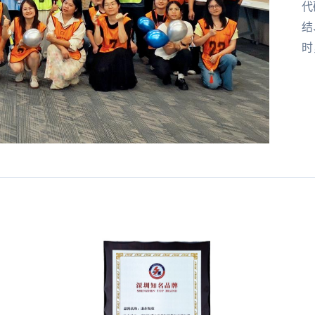
代
结
时