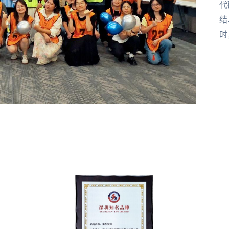
代
结
时