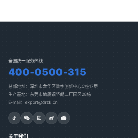
全国统一服务热线
400-0500-315
总部地址：深圳市龙华区数字创新中心C座17层
生产基地：东莞市塘厦镇坚朗二厂园区28栋
E-mail：export@drzk.cn
红
关于我们