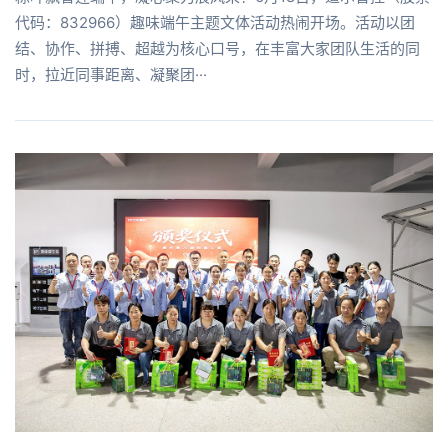
代码：832966）趣味端午主题文体活动热闹开场。活动以团
结、协作、拼搏、超越为核心口号，在丰富大家团队生活的同
时，拉近同事距离、凝聚团···