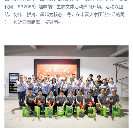
代码：832966）趣味端午主题文体活动热闹开场。活动以团
结、协作、拼搏、超越为核心口号，在丰富大家团队生活的同
时，拉近同事距离、凝聚团···