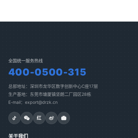
全国统一服务热线
400-0500-315
总部地址：深圳市龙华区数字创新中心C座17层
生产基地：东莞市塘厦镇坚朗二厂园区28栋
E-mail：export@drzk.cn
红
关于我们