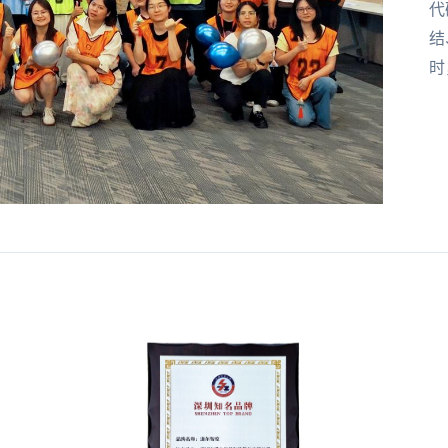
代
结
时