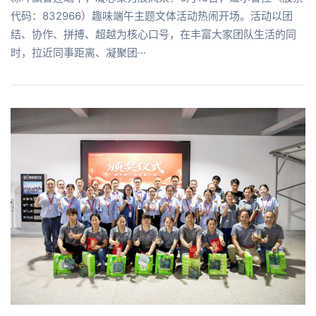
代码：832966）趣味端午主题文体活动热闹开场。活动以团
结、协作、拼搏、超越为核心口号，在丰富大家团队生活的同
时，拉近同事距离、凝聚团···