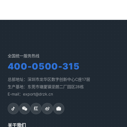
全国统一服务热线
400-0500-315
总部地址：深圳市龙华区数字创新中心C座17层
生产基地：东莞市塘厦镇坚朗二厂园区28栋
E-mail：export@drzk.cn
红
关于我们