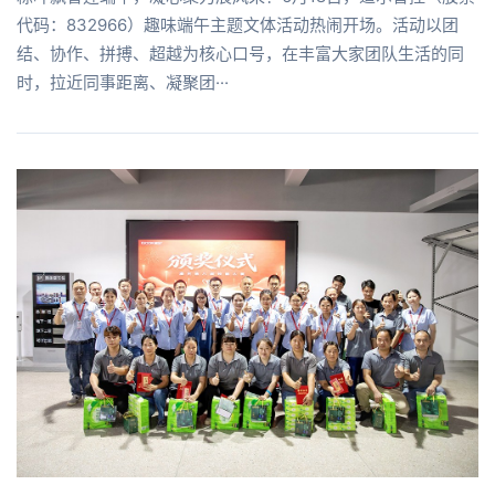
代码：832966）趣味端午主题文体活动热闹开场。活动以团
结、协作、拼搏、超越为核心口号，在丰富大家团队生活的同
时，拉近同事距离、凝聚团···