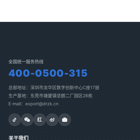
全国统一服务热线
400-0500-315
总部地址：深圳市龙华区数字创新中心C座17层
生产基地：东莞市塘厦镇坚朗二厂园区28栋
E-mail：export@drzk.cn
红
关于我们