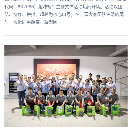
代码：832966）趣味端午主题文体活动热闹开场。活动以团
结、协作、拼搏、超越为核心口号，在丰富大家团队生活的同
时，拉近同事距离、凝聚团···