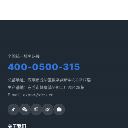
全国统一服务热线
400-0500-315
总部地址：深圳市龙华区数字创新中心C座17层
生产基地：东莞市塘厦镇坚朗二厂园区28栋
E-mail：export@drzk.cn
红
关于我们