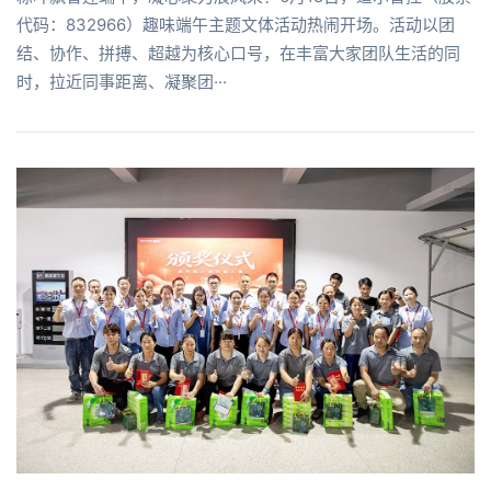
代码：832966）趣味端午主题文体活动热闹开场。活动以团
结、协作、拼搏、超越为核心口号，在丰富大家团队生活的同
时，拉近同事距离、凝聚团···