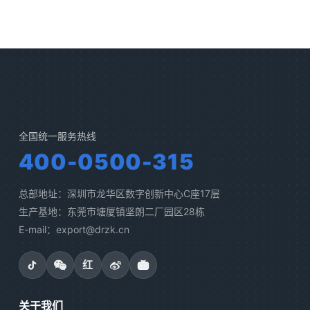
全国统一服务热线
400-0500-315
总部地址：深圳市龙华区数字创新中心C座17层
生产基地：东莞市塘厦镇坚朗二厂园区28栋
E-mail：export@drzk.cn
红
关于我们