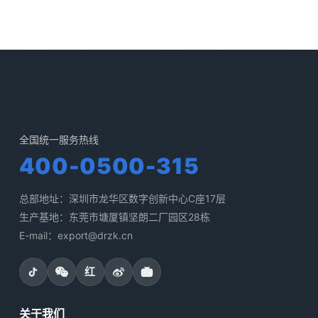
全国统一服务热线
400-0500-315
总部地址：深圳市龙华区数字创新中心C座17层
生产基地：东莞市塘厦镇坚朗二厂园区28栋
E-mail：export@drzk.cn
红
关于我们