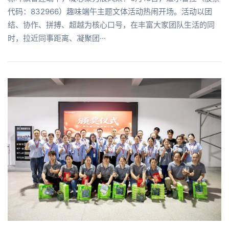
代码：832966）趣味端午主题文体活动热闹开场。活动以团
结、协作、拼搏、超越为核心口号，在丰富大家团队生活的同
时，拉近同事距离、凝聚团···