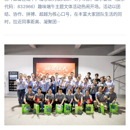
代码：832966）趣味端午主题文体活动热闹开场。活动以团
结、协作、拼搏、超越为核心口号，在丰富大家团队生活的同
时，拉近同事距离、凝聚团···