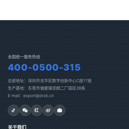
全国统一服务热线
400-0500-315
总部地址：深圳市龙华区数字创新中心C座17层
生产基地：东莞市塘厦镇坚朗二厂园区28栋
E-mail：export@drzk.cn
红
关于我们