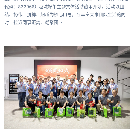
代码：832966）趣味端午主题文体活动热闹开场。活动以团
结、协作、拼搏、超越为核心口号，在丰富大家团队生活的同
时，拉近同事距离、凝聚团···