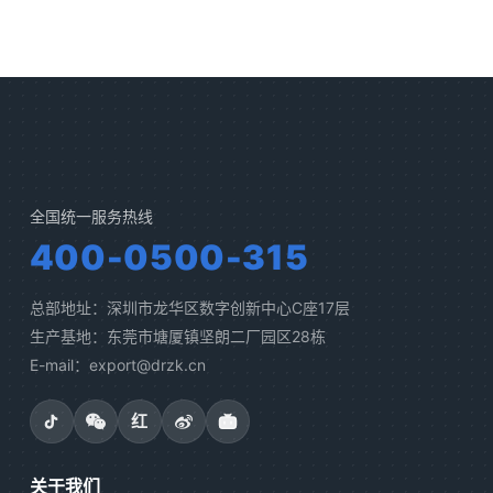
全国统一服务热线
400-0500-315
总部地址：深圳市龙华区数字创新中心C座17层
生产基地：东莞市塘厦镇坚朗二厂园区28栋
E-mail：export@drzk.cn
红
关于我们