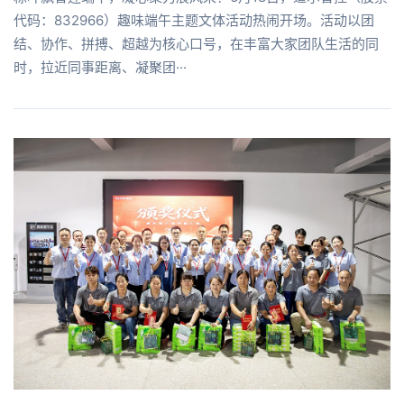
代码：832966）趣味端午主题文体活动热闹开场。活动以团
结、协作、拼搏、超越为核心口号，在丰富大家团队生活的同
时，拉近同事距离、凝聚团···