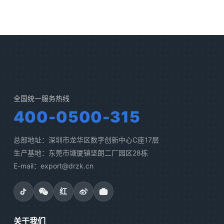
全国统一服务热线
400-0500-315
总部地址：深圳市龙华区数字创新中心C座17层
生产基地：东莞市塘厦镇坚朗二厂园区28栋
E-mail：export@drzk.cn
红
关于我们