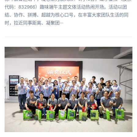
代码：832966）趣味端午主题文体活动热闹开场。活动以团
结、协作、拼搏、超越为核心口号，在丰富大家团队生活的同
时，拉近同事距离、凝聚团···