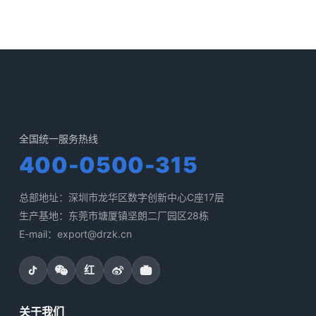
全国统一服务热线
400-0500-315
总部地址：深圳市龙华区数字创新中心C座17层
生产基地：东莞市塘厦镇坚朗二厂园区28栋
E-mail：export@drzk.cn
红
关于我们