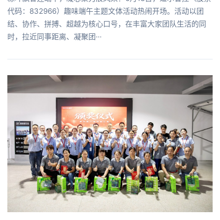
代码：832966）趣味端午主题文体活动热闹开场。活动以团
结、协作、拼搏、超越为核心口号，在丰富大家团队生活的同
时，拉近同事距离、凝聚团···