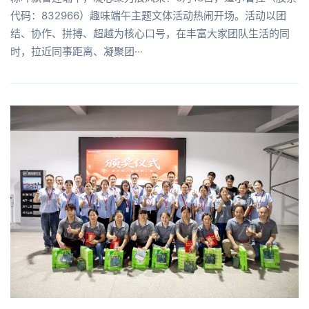
代码：832966）趣味端午主题文体活动热闹开场。活动以团
结、协作、拼搏、超越为核心口号，在丰富大家团队生活的同
时，拉近同事距离、凝聚团···