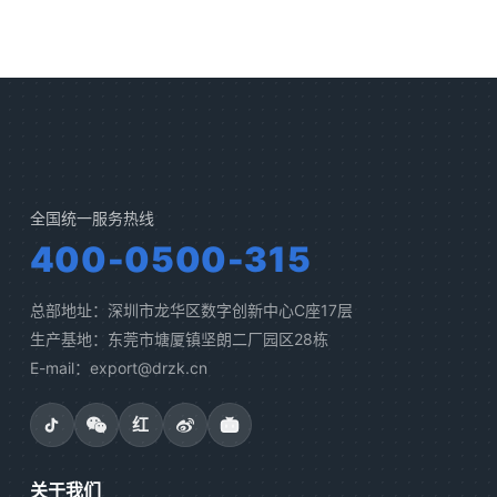
全国统一服务热线
400-0500-315
总部地址：深圳市龙华区数字创新中心C座17层
生产基地：东莞市塘厦镇坚朗二厂园区28栋
E-mail：export@drzk.cn
红
关于我们