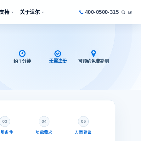
支持
关于道尔
400-0500-315
En
无需注册
约 1 分钟
可预约免费勘测
03
04
05
现场条件
功能需求
方案建议