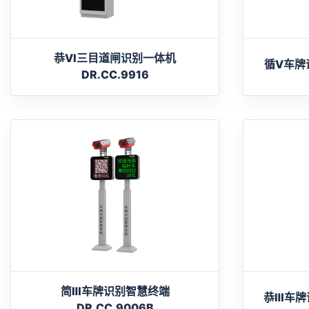
恭VI三目道闸识别一体机
循V车牌识
DR.CC.9916
简Ⅲ车牌识别智慧终端
恭Ⅲ车牌识
DR.CC.9006B