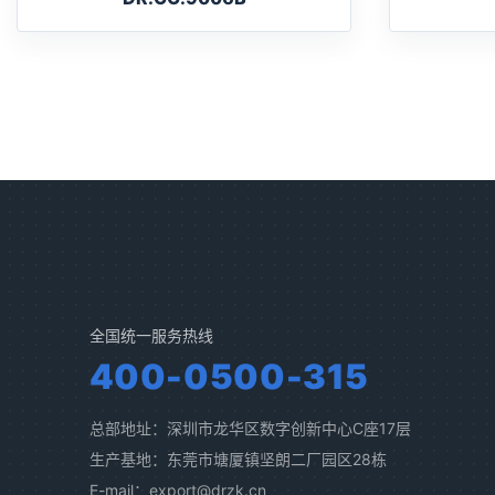
全国统一服务热线
400-0500-315
总部地址：深圳市龙华区数字创新中心C座17层
生产基地：东莞市塘厦镇坚朗二厂园区28栋
E-mail：export@drzk.cn