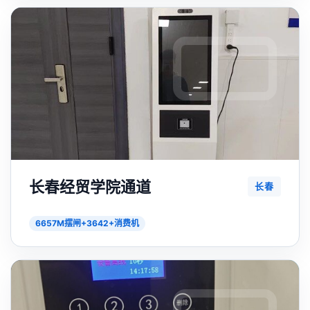
长春经贸学院通道
长春
6657M摆闸+3642+消费机