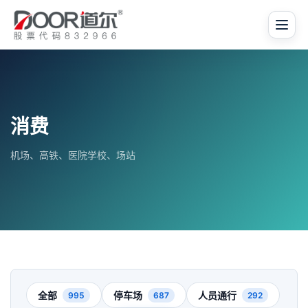
消费
机场、高铁、医院学校、场站
全部
停车场
人员通行
995
687
292