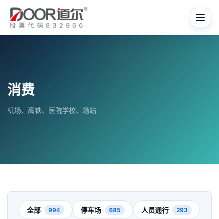
消费
机场、高铁、医院学校、场站
全部
停车场
人员通行
994
685
293