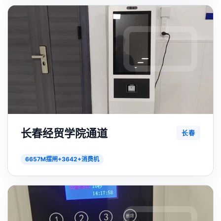
长春经贸学院通道
长春
6657M摆闸+3642+消费机