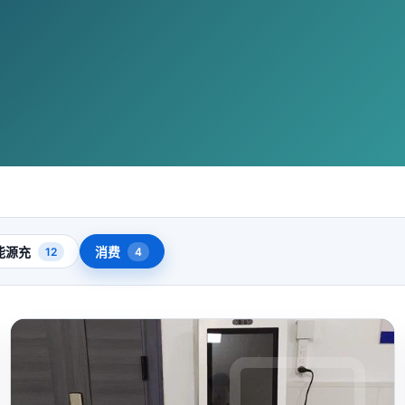
能源充
消费
12
4