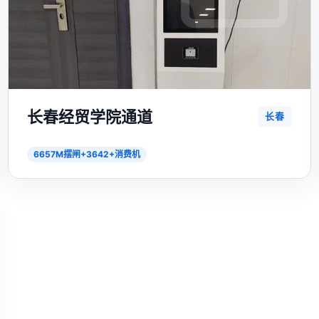
长春经贸学院通道
长春
6657M摆闸+3642+消费机